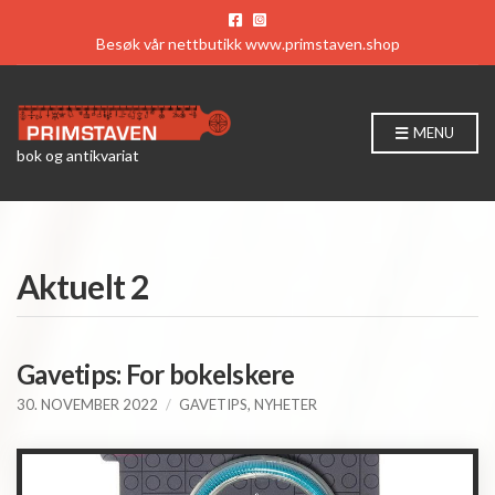
Besøk vår nettbutikk
www.primstaven.shop
MENU
bok og antikvariat
Aktuelt 2
Gavetips: For bokelskere
30. NOVEMBER 2022
GAVETIPS
,
NYHETER