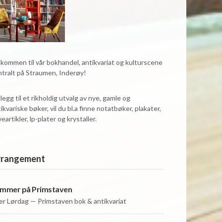
kommen til vår bokhandel, antikvariat og kulturscene
ntralt på Straumen, Inderøy!
illegg til et rikholdig utvalg av nye, gamle og
ikvariske bøker, vil du bl.a finne notatbøker, plakater,
eartikler, lp-plater og krystaller.
rrangement
mmer på Primstaven
er
Lørdag — Primstaven bok & antikvariat