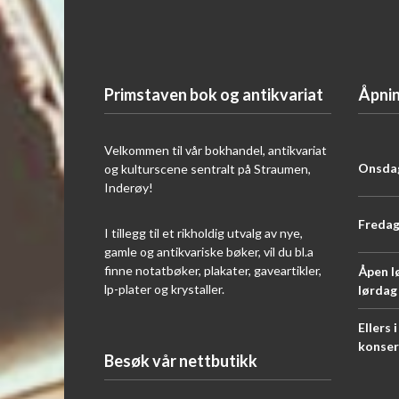
Primstaven bok og antikvariat
Åpnin
Velkommen til vår bokhandel, antikvariat
Onsdag
og kulturscene sentralt på Straumen,
Inderøy!
Fredag
I tillegg til et rikholdig utvalg av nye,
gamle og antikvariske bøker, vil du bl.a
finne notatbøker, plakater, gaveartikler,
Åpen l
lp-plater og krystaller.
lørdag
Ellers 
konser
Besøk vår nettbutikk