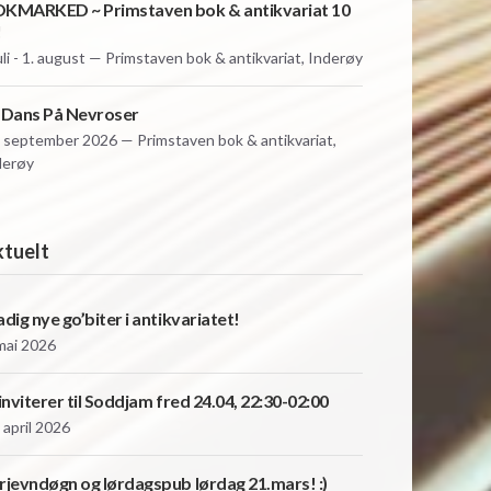
KMARKED ~ Primstaven bok & antikvariat 10
!
uli - 1. august — Primstaven bok & antikvariat, Inderøy
 Dans På Nevroser
. september 2026 — Primstaven bok & antikvariat,
derøy
tuelt
adig nye go’biter i antikvariatet!
 mai 2026
 inviterer til Soddjam fred 24.04, 22:30-02:00
 april 2026
rjevndøgn og lørdagspub lørdag 21.mars! :)