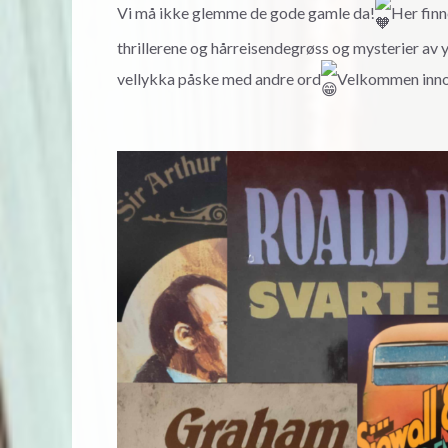
Vi må ikke glemme de gode gamle da!
Her finn
thrillerene og hårreisendegrøss og mysterier av y
vellykka påske med andre ord
Velkommen inn