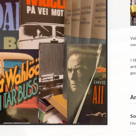
Vel
se
I t
ant
gav
A
So
Hv