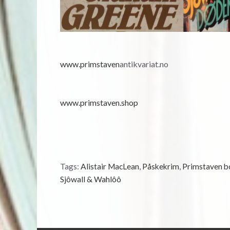
www.primstaven
antikvariat.no
www.primstaven.shop
Tags:
Alistair MacLean
,
Påskekrim
,
Primstaven bo
Sjôwall & Wahlôô