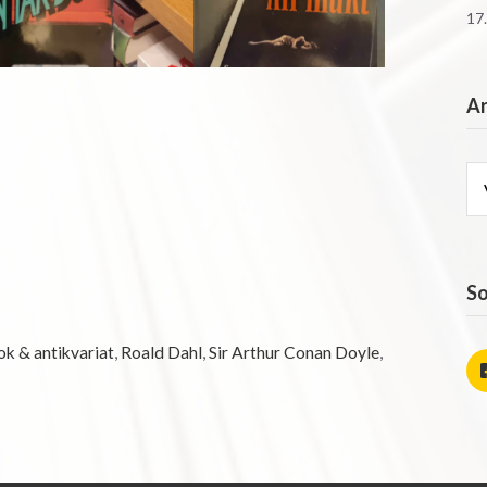
17
Ar
Ar
So
k & antikvariat
,
Roald Dahl
,
Sir Arthur Conan Doyle
,