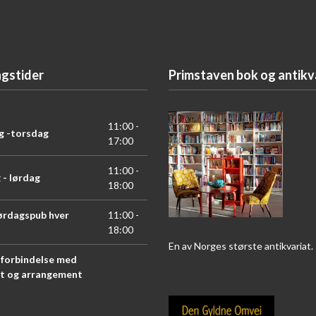
gstider
Primstaven bok og antikv
11:00 -
 -torsdag
17:00
11:00 -
 - lørdag
18:00
ørdagspub hver
11:00 -
18:00
En av Norges største antikvariat.
i forbindelse med
t og arrangement