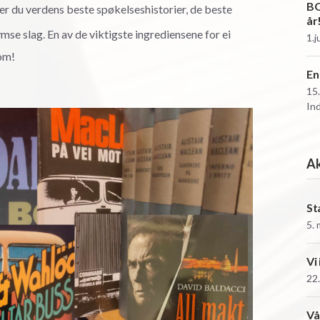
BO
er du verdens beste spøkelseshistorier, de beste
år
mse slag. En av de viktigste ingrediensene for ei
1.j
om!
En
15
In
Ak
St
5.
Vi
22.
Vå