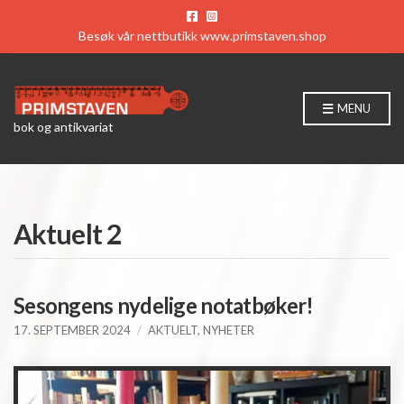
Besøk vår nettbutikk
www.primstaven.shop
MENU
bok og antikvariat
Aktuelt 2
Sesongens nydelige notatbøker!
17. SEPTEMBER 2024
AKTUELT
,
NYHETER