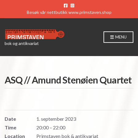
Besøk vår nettbutikk
www.primstaven.shop
MENU
bok og antikvariat
ASQ // Amund Stenøien Quartet
Date
1. september 2023
Time
20:00 – 22:00
Location
Primstaven bok & antikvariat