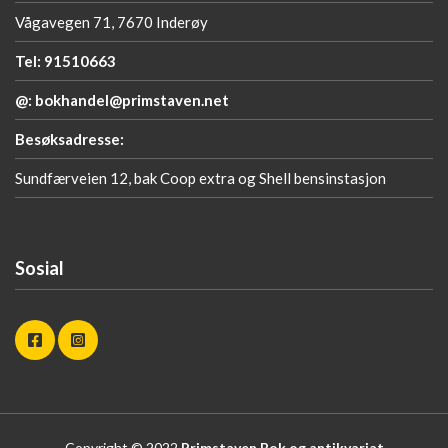
Vågavegen 71, 7670 Inderøy
Tel: 91510663
@: bokhandel@primstaven.net
Besøksadresse:
Sundfærveien 12, bak Coop extra og Shell bensinstasjon
Sosial
Copyright © 2022
Primstaven Bok og antikvariat