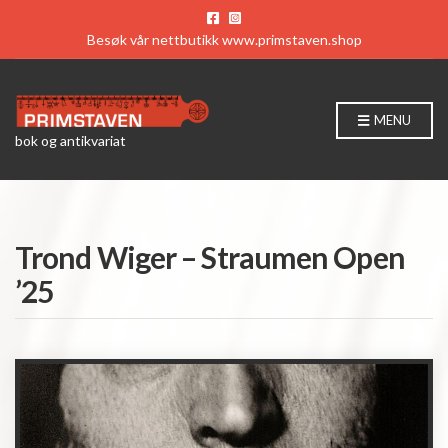
Besøk vår nettbutikk
www.primstaven.shop
MENU
bok og antikvariat
Trond Wiger – Straumen Open
’25