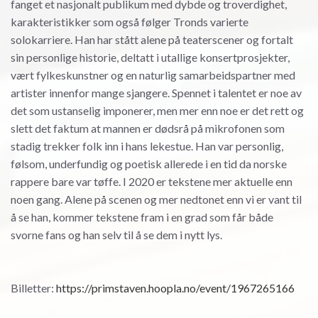
fanget et nasjonalt publikum med dybde og troverdighet,
karakteristikker som også følger Tronds varierte
solokarriere. Han har stått alene på teaterscener og fortalt
sin personlige historie, deltatt i utallige konsertprosjekter,
vært fylkeskunstner og en naturlig samarbeidspartner med
artister innenfor mange sjangere. Spennet i talentet er noe av
det som ustanselig imponerer, men mer enn noe er det rett og
slett det faktum at mannen er dødsrå på mikrofonen som
stadig trekker folk inn i hans lekestue. Han var personlig,
følsom, underfundig og poetisk allerede i en tid da norske
rappere bare var tøffe. I 2020 er tekstene mer aktuelle enn
noen gang. Alene på scenen og mer nedtonet enn vi er vant til
å se han, kommer tekstene fram i en grad som får både
svorne fans og han selv til å se dem i nytt lys.
Billetter:
https://primstaven.hoopla.no/event/1967265166