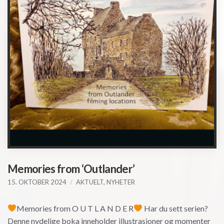
Memories from ‘Outlander’
15. OKTOBER 2024
AKTUELT
,
NYHETER
Memories from O U T L A N D E R
Har du sett serien?
Denne nydelige boka inneholder illustrasjoner og momenter