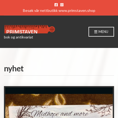
Besøk vår nettbutikk
www.primstaven.shop
MENU
bok og antikvariat
nyhet