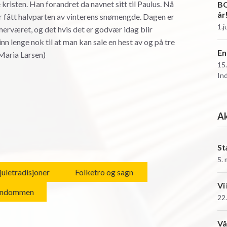
kristen. Han forandret da navnet sitt til Paulus. Nå
BO
år
ar fått halvparten av vinterens snømengde. Dagen er
1.j
erværet, og det hvis det er godvær idag blir
nn lenge nok til at man kan sale en hest av og på tre
En
a Maria Larsen)
15
In
Ak
St
5.
 juletradisjoner
Folketro og sagn
Vi
endommen
22.
Vå