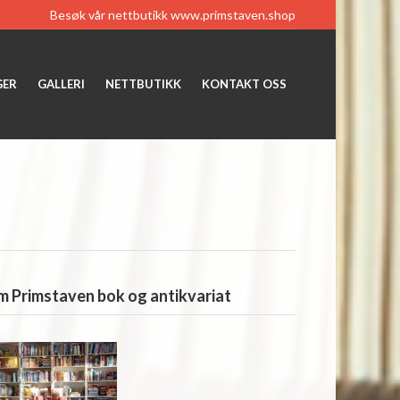
Besøk vår nettbutikk
www.primstaven.shop
GER
GALLERI
NETTBUTIKK
KONTAKT OSS
 Primstaven bok og antikvariat