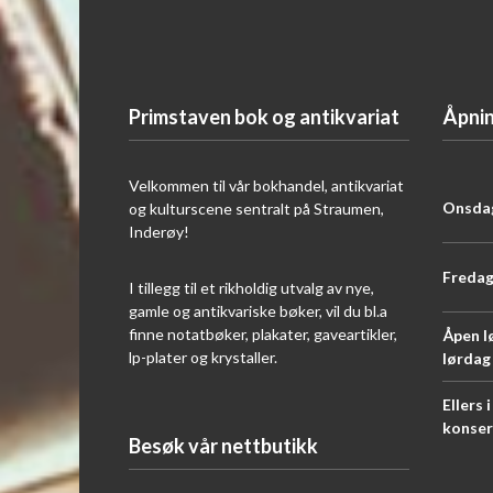
Primstaven bok og antikvariat
Åpnin
Velkommen til vår bokhandel, antikvariat
Onsdag
og kulturscene sentralt på Straumen,
Inderøy!
Fredag
I tillegg til et rikholdig utvalg av nye,
gamle og antikvariske bøker, vil du bl.a
finne notatbøker, plakater, gaveartikler,
Åpen l
lp-plater og krystaller.
lørdag
Ellers 
konser
Besøk vår nettbutikk