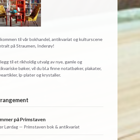
kommen til vår bokhandel, antikvariat og kulturscene
ntralt på Straumen, Inderøy!
illegg til et rikholdig utvalg av nye, gamle og
ikvariske bøker, vil du bl.a finne notatbøker, plakater,
eartikler, lp-plater og krystaller.
rrangement
mmer på Primstaven
er
Lørdag — Primstaven bok & antikvariat