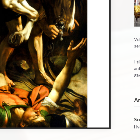
Vel
se
I t
ant
gav
A
So
Hv