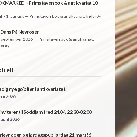
KMARKED ~ Primstaven bok & antikvariat 10
!
uli - 1. august — Primstaven bok & antikvariat, Inderøy
 Dans På Nevroser
. september 2026 — Primstaven bok & antikvariat,
derøy
tuelt
adig nye go’biter i antikvariatet!
 mai 2026
 inviterer til Soddjam fred 24.04, 22:30-02:00
 april 2026
rjevndøgn og lørdagspub lørdag 21.mars! :)