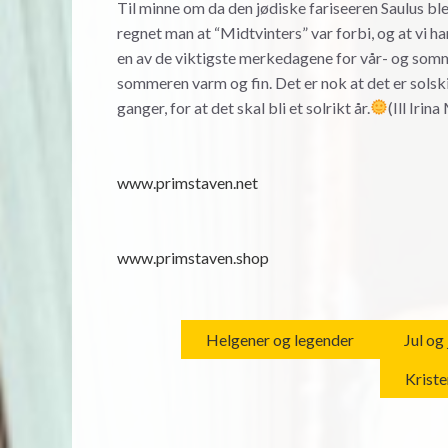
Til minne om da den jødiske fariseeren Saulus ble 
regnet man at “Midtvinters” var forbi, og at vi h
en av de viktigste merkedagene for vår- og somm
sommeren varm og fin. Det er nok at det er solski
ganger, for at det skal bli et solrikt år.
(Ill Irin
www.primstaven.net
www.primstaven.shop
Helgener og legender
Jul og
Krist