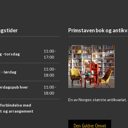
gstider
Primstaven bok og antikv
11:00 -
 -torsdag
17:00
11:00 -
 - lørdag
18:00
ørdagspub hver
11:00 -
18:00
En av Norges største antikvariat.
i forbindelse med
t og arrangement