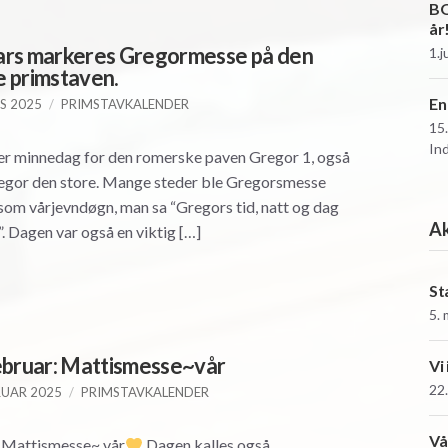
BO
år
ars markeres Gregormesse på den
1.j
 primstaven.
En
S 2025
PRIMSTAVKALENDER
15
In
er minnedag for den romerske paven Gregor 1, også
egor den store. Mange steder ble Gregorsmesse
som vårjevndøgn, man sa “Gregors tid, natt og dag
Ak
d”. Dagen var også en viktig […]
St
5.
ebruar: Mattismesse~vår
Vi
22.
RUAR 2025
PRIMSTAVKALENDER
Vå
: Mattismesse~ vår
Dagen kalles også