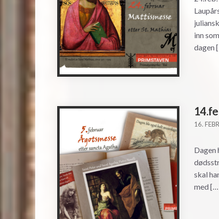
Laupårs
julians
inn som
dagen 
14.fe
16. FEB
Dagen h
dødsstr
skal ha
med […