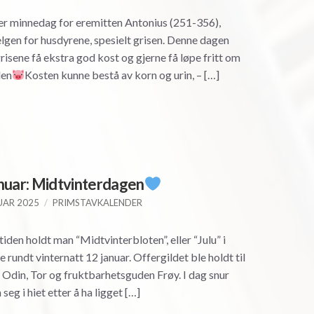
r minnedag for eremitten Antonius (251-356),
lgen for husdyrene, spesielt grisen. Denne dagen
grisene få ekstra god kost og gjerne få løpe fritt om
den
Kosten kunne bestå av korn og urin, – […]
nuar: Midtvinterdagen
UAR 2025
PRIMSTAVKALENDER
gtiden holdt man “Midtvinterbloten”, eller “Julu” i
 rundt vinternatt 12 januar. Offergildet ble holdt til
 Odin, Tor og fruktbarhetsguden Frøy. I dag snur
seg i hiet etter å ha ligget […]