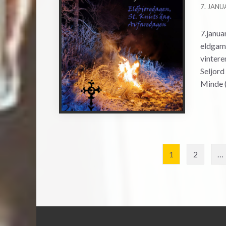
7. JANU
7.janu
eldgamm
vintere
Seljord
Minde (
Posts
1
2
…
navigation