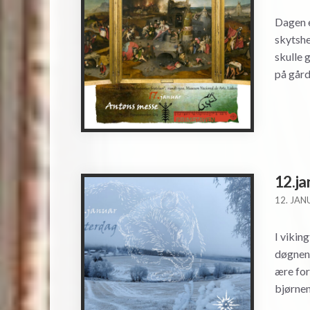
Dagen e
skytshe
skulle 
på går
12.ja
12. JAN
I vikin
døgnene
ære for
bjørnen 