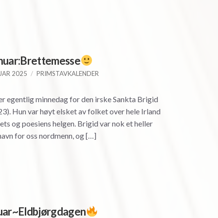
anuar:Brettemesse
UAR 2025
PRIMSTAVKALENDER
r egentlig minnedag for den irske Sankta Brigid
3). Hun var høyt elsket av folket over hele Irland
ets og poesiens helgen. Brigid var nok et heller
navn for oss nordmenn, og […]
nuar~Eldbjørgdagen