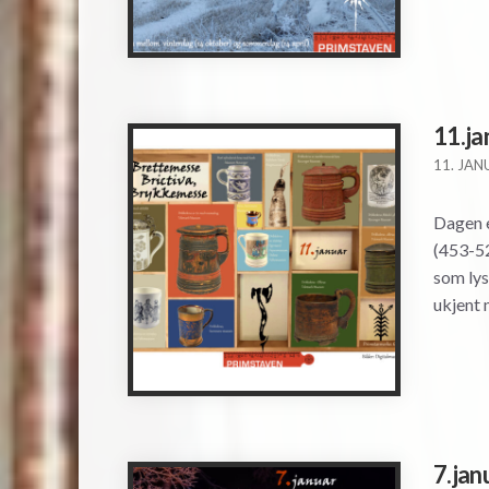
11.j
11. JAN
Dagen e
(453-52
som lys
ukjent 
7.ja