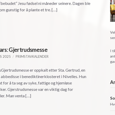
“bebudet” Jesu fødsel ni måneder seinere. Dagen ble
om gunstig for å plante et tre. […]
Vel
se
ars: Gjertrudsmesse
I t
ant
S 2025
PRIMSTAVKALENDER
gav
Gjertrudsmesse er oppkalt etter Sta. Gertrud, en
 abbedisse i benediktinerklosteret i Nivelles. Hun
A
nt for å ta seg av syke, fattige og hjemløse
er. Gjerstrudsmesse var en viktig dag for
ler. Man venta […]
So
Hv