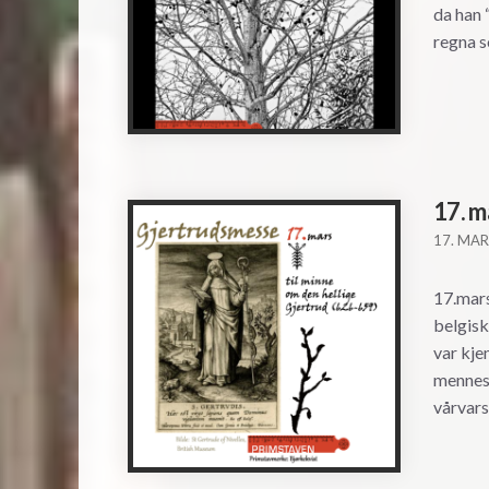
da han 
regna s
17. m
17. MAR
17.mars
belgisk
var kje
mennesk
vårvars