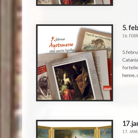
5. fe
16. FEB
5.febru
Catania
fortell
henne, 
17.ja
17. JAN