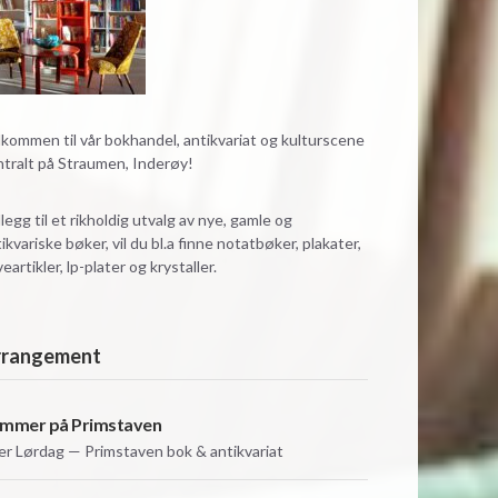
kommen til vår bokhandel, antikvariat og kulturscene
ntralt på Straumen, Inderøy!
illegg til et rikholdig utvalg av nye, gamle og
ikvariske bøker, vil du bl.a finne notatbøker, plakater,
eartikler, lp-plater og krystaller.
rrangement
mmer på Primstaven
er
Lørdag — Primstaven bok & antikvariat