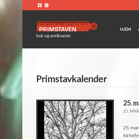
HJEM
bok og antikvariat
Primstavkalender
25. 
25. MAR
25. ma
kirkefe