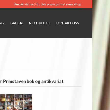
Besøk vår nettbutikk
www.primstaven.shop
GER
GALLERI
NETTBUTIKK
KONTAKT OSS
 Primstaven bok og antikvariat