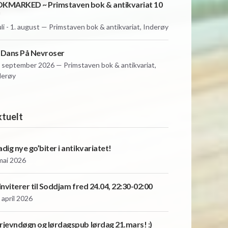
KMARKED ~ Primstaven bok & antikvariat 10
!
uli - 1. august — Primstaven bok & antikvariat, Inderøy
 Dans På Nevroser
. september 2026 — Primstaven bok & antikvariat,
derøy
tuelt
adig nye go’biter i antikvariatet!
 mai 2026
 inviterer til Soddjam fred 24.04, 22:30-02:00
 april 2026
rjevndøgn og lørdagspub lørdag 21.mars! :)