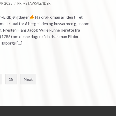
AR 2025
PRIMSTAVKALENDER
ar~Eldbjørgdagen
Nå drakk man årilden til, et
elt ritual for å berge ilden og husvarmen gjennom
n. Presten Hans Jacob Wille kunne berette fra
 (1786) om denne dagen : “da drak man Elbiør-
Ildborgs […]
18
Next