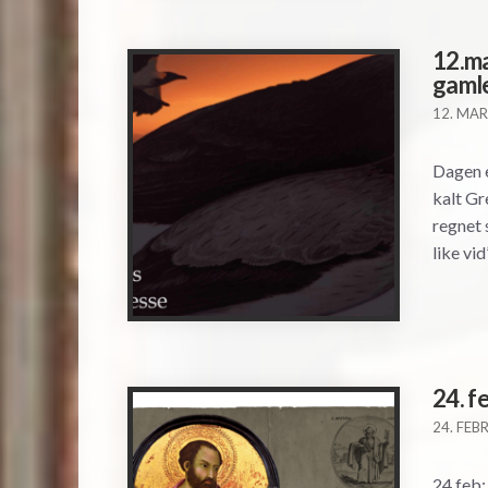
12.m
gamle
12. MAR
Dagen 
kalt Gr
regnet 
like vi
24. f
24. FEB
24.feb