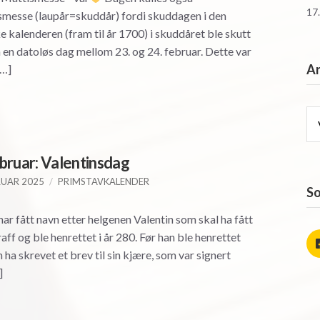
17
messe (laupår=skuddår) fordi skuddagen i den
ke kalenderen (fram til år 1700) i skuddåret ble skutt
 en datoløs dag mellom 23. og 24. februar. Dette var
Ar
[…]
Ar
bruar: Valentinsdag
RUAR 2025
PRIMSTAVKALENDER
So
ar fått navn etter helgenen Valentin som skal ha fått
aff og ble henrettet i år 280. Før han ble henrettet
n ha skrevet et brev til sin kjære, som var signert
]