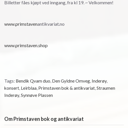
Billetter fåes kjøpt ved inngang, fra kl 19. ~ Velkommen!
www.primstaven
antikvariat.no
www.primstaven.shop
Tags:
Bendik Qvam duo
,
Den Gyldne Omveg
,
Inderøy
,
konsert
,
Leirblaa
,
Primstaven bok & antikvariat
,
Straumen
Inderøy
,
Synnøve Plassen
Om Primstaven bok og antikvariat