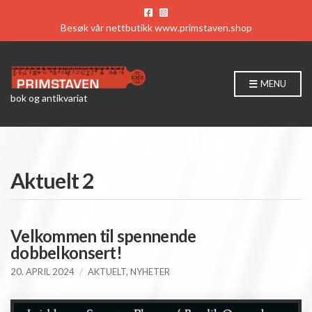
Besøk vår nettbutikk
www.primstaven.shop
MENU
bok og antikvariat
Aktuelt 2
Velkommen til spennende
dobbelkonsert!
20. APRIL 2024
AKTUELT
,
NYHETER