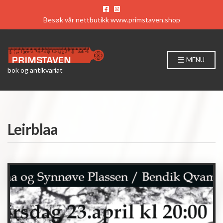
Besøk vår nettbutikk
www.primstaven.shop
MENU
bok og antikvariat
Leirblaa