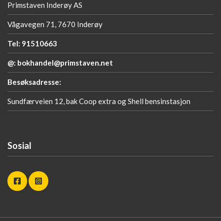
Primstaven Inderøy AS
Vågavegen 71, 7670 Inderøy
Tel: 91510663
@: bokhandel@primstaven.net
Besøksadresse:
Sundfærveien 12, bak Coop extra og Shell bensinstasjon
Sosial