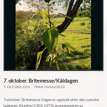
7. oktober: Britemesse/Kåldagen
7. OKTOBER 2024
PRIMSTAVKALENDER
7.oktober: Britemesse Dagen er oppkalt etter den svenske
helgenen Birgitta (1303-1373), grunnleggeren av