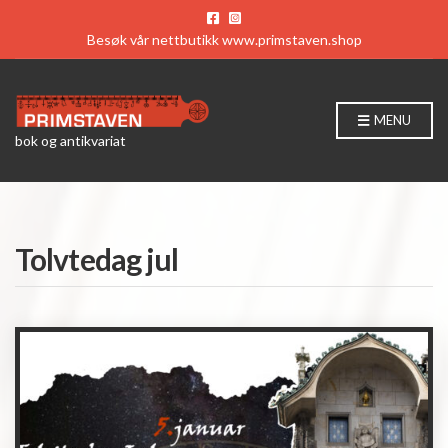
Besøk vår nettbutikk
www.primstaven.shop
MENU
bok og antikvariat
Tolvtedag jul