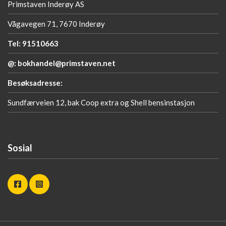
Primstaven Inderøy AS
Vågavegen 71, 7670 Inderøy
Tel: 91510663
@: bokhandel@primstaven.net
Besøksadresse:
Sundfærveien 12, bak Coop extra og Shell bensinstasjon
Sosial